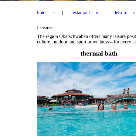
hotel
restaurant
leisure
Leisure
The region Oberschwaben offers many leisure posibi
culture, outdoor and sport or wellness – for every t
thermal bath