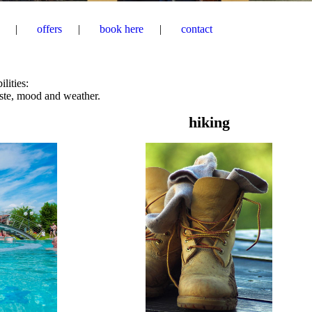
offers
book here
contact
lities:
aste, mood and weather.
hiking